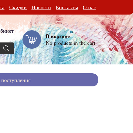
та
Скидки
Новости
Контакты
О нас
абинет
В корзине
No products in the cart.
 поступления